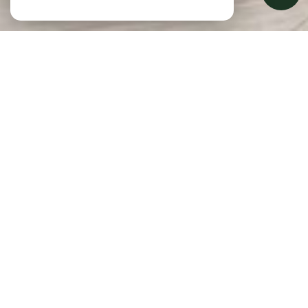
À PROPOS
L'agence vous accompagne
L’agence du Parc est depuis 50 ans à vos côtés. Depuis 1974,
notre agence familiale vous accompagne avec passion et
proximité dans tous vos
projets immobiliers.
Implantés au
cœur de
Ville d’Avray
, nous mettons notre parfaite connaissance
du secteur de
l’ouest parisien
et notre engagement à votre
service. Notre équipe incarne des valeurs simples mais
essentielles : proximité, confiance, écoute et professionnalisme.
Nous connaissons chaque rue, chaque quartier, chaque
particularité de notre territoire, parce que c’est ici que nous
vivons, que nous travaillons, et que nous accompagnons depuis
toujours les projets de vie de nos clients — qu’ils soient
vendeurs,
acheteurs, bailleurs ou locataires
. Nous avons à cœur de vous
apporter un service sur mesure en nous adaptant à vos besoins,