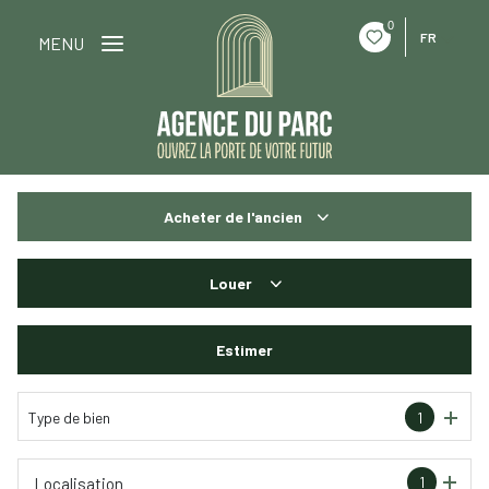
0
FR
MENU
Acheter
de l'ancien
De l'ancien
Louer
à l'année
Estimer
De l'immo pro
Type de bien
1
1
Localisation