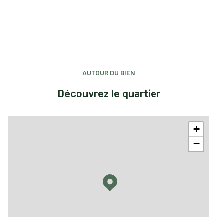
quartier Centre-ville, Gare S?vres RD
AUTOUR DU BIEN
Découvrez le quartier
+
−