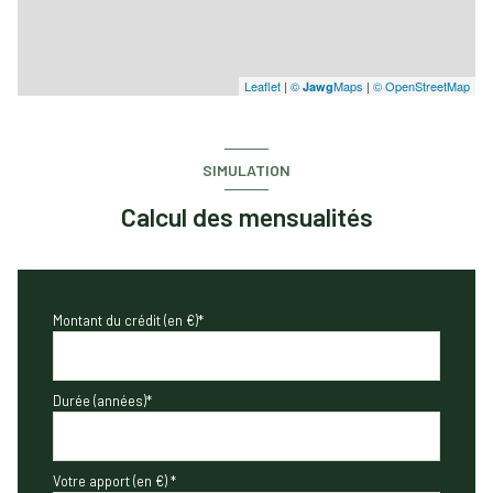
Leaflet
|
©
Maps
|
© OpenStreetMap
Jawg
SIMULATION
Calcul des mensualités
Montant du crédit (en €)*
Durée (années)*
Votre apport (en €) *