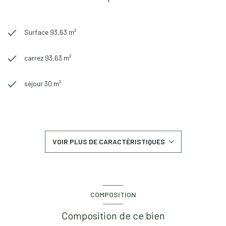
Surface 93,63 m²
carrez 93,63 m²
séjour 30 m²
3 chambre(s)
1 salle(s) de bain
VOIR PLUS DE CARACTÉRISTIQUES
construit en 1958
cuisine séparée
COMPOSITION
Chauffage collectif : au sol (gaz)
Composition de ce bien