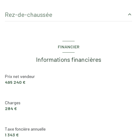
1 garage(s)
Rez-de-chaussée
1 parking(s)
salon/sejour
29.96 m²
exposition Nord-Sud
cuisine
9.9 m²
FINANCIER
chambre
10.58 m²
1 niveau(x)
Informations financières
chambre
11.44 m²
4 étage(s)
Prix net vendeur
495 240 €
ascenseur
vue Jardin
Charges
284 €
cave
Taxe foncière annuelle
balcon
1 343 €