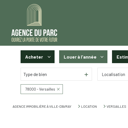
Acheter
Louer
à l'année
Esti
Type de bien
Localisation
De l'ancien
à l'année
De l'immo pro
78000 - Versailles
AGENCE IMMOBILIÈRE À VILLE-D'AVRAY
LOCATION
VERSAILLES