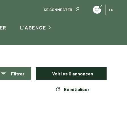
0
SE CONNECTER
FR
QUI SOMMES NOUS
ER
L'AGENCE
L'ÉQUIPE
CONTACT
Filtrer
Voir les
0
annonces
Réinitialiser